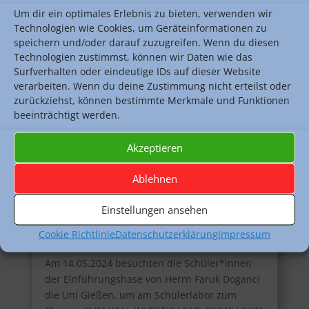
Um dir ein optimales Erlebnis zu bieten, verwenden wir
Technologien wie Cookies, um Geräteinformationen zu
speichern und/oder darauf zuzugreifen. Wenn du diesen
Technologien zustimmst, können wir Daten wie das
Surfverhalten oder eindeutige IDs auf dieser Website
verarbeiten. Wenn du deine Zustimmung nicht erteilst oder
zurückziehst, können bestimmte Merkmale und Funktionen
beeinträchtigt werden.
Akzeptieren
Chemiekurs der E-Phase klärt
Ablehnen
Kriminalfall auf: Besuch im
Einstellungen ansehen
Schülerlabor der Uni Gießen
von
Faruk Doganci
|
Mai 19, 2024
|
Aktuelles
,
Cookie Richtlinie
Datenschutzerklärung
Impressum
Chemie
Am 14.05.2024 besuchten die Schüler*innen
der Einführungshase von Herrn Faruk Doganci
die Uni Gießen, um am Schülerlabor zum