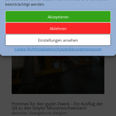
beeinträchtigt werden.
Akzeptieren
Ablehnen
Einstellungen ansehen
Cookie Richtlinie
Datenschutzerklärung
Impressum
Pommes für den guten Zweck – Ein Ausflug der
Q4 zu den Steyler Missionsschwestern
Aktuelles
,
Evangelische Religion