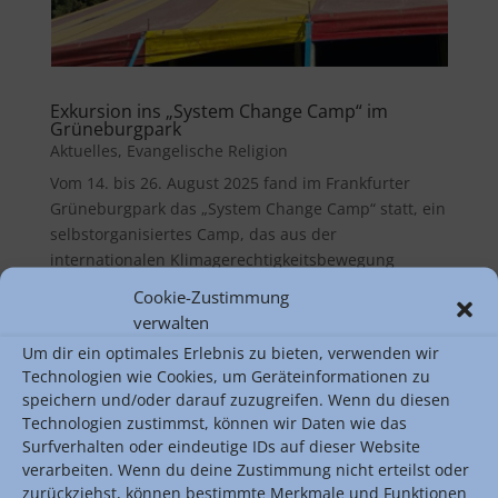
Exkursion ins „System Change Camp“ im
Grüneburgpark
Aktuelles
,
Evangelische Religion
Vom 14. bis 26. August 2025 fand im Frankfurter
Grüneburgpark das „System Change Camp“ statt, ein
selbstorganisiertes Camp, das aus der
internationalen Klimagerechtigkeitsbewegung
hervorgegangen ist. Sein Ziel ist es, einen Raum für
Cookie-Zustimmung
Bildung, Austausch und Begegnung zu...
verwalten
Um dir ein optimales Erlebnis zu bieten, verwenden wir
Technologien wie Cookies, um Geräteinformationen zu
speichern und/oder darauf zuzugreifen. Wenn du diesen
Technologien zustimmst, können wir Daten wie das
Surfverhalten oder eindeutige IDs auf dieser Website
verarbeiten. Wenn du deine Zustimmung nicht erteilst oder
zurückziehst, können bestimmte Merkmale und Funktionen