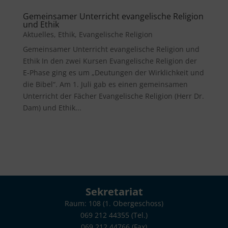
Gemeinsamer Unterricht evangelische Religion
und Ethik
Aktuelles
,
Ethik
,
Evangelische Religion
Gemeinsamer Unterricht evangelische Religion und
Ethik In den zwei Kursen Evangelische Religion der
E-Phase ging es um „Deutungen der Wirklichkeit und
die Bibel“. Am 1. Juli gab es einen gemeinsamen
Unterricht der Fächer Evangelische Religion (Herr Dr.
Dam) und Ethik...
Sekretariat
Raum: 108 (1. Obergeschoss)
069 212 44355 (Tel.)
069 212 44766 (Fax)