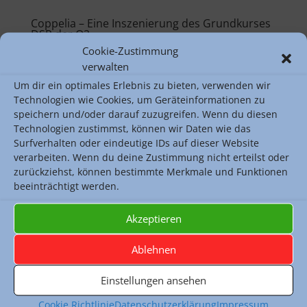
Coppelia – Eine Inszenierung des Grundkurses
DSP der Q2
Aktuelles
,
Darstellendes Spiel
,
Kunst
,
Kunstwerke
Cookie-Zustimmung
von SuS
,
Theateraufführungen
verwalten
Coppelia – Tanztheater mit lebendigen Puppen und
Um dir ein optimales Erlebnis zu bieten, verwenden wir
Technologien wie Cookies, um Geräteinformationen zu
Gesichtsmasken nach dem gleichnamigen Ballett von
speichern und/oder darauf zuzugreifen. Wenn du diesen
Léo Delibes und Motiven aus den Erzählungen E.T.A.
Technologien zustimmst, können wir Daten wie das
Hoffmanns (DS Q2). Eine Inszenierung des
Surfverhalten oder eindeutige IDs auf dieser Website
Grundkurses Darstellendes Spiel von Herrn Erbe.
verarbeiten. Wenn du deine Zustimmung nicht erteilst oder
Nathanael verliebt sich in...
zurückziehst, können bestimmte Merkmale und Funktionen
mehr lesen
beeinträchtigt werden.
Akzeptieren
Ablehnen
Einstellungen ansehen
Cookie Richtlinie
Datenschutzerklärung
Impressum