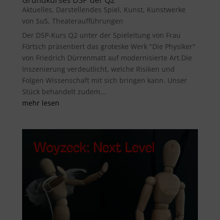
Grundkurses DSP der Q2
Aktuelles
,
Darstellendes Spiel
,
Kunst
,
Kunstwerke
von SuS
,
Theateraufführungen
Der DSP-Kurs Q2 unter der Spieleitung von Frau
Förtsch präsentiert das groteske Werk "Die Physiker"
von Friedrich Dürrenmatt auf modernisierte Art.Die
Inszenierung verdeutlicht, welche Risiken und
Folgen Wissenschaft mit sich bringen kann. Unser
Stück behandelt zudem...
mehr lesen