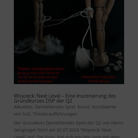
Woyzeck: Next Level – Eine Inszenierung des
Grundkurses DSP der Q2
Aktuelles
,
Darstellendes Spiel
,
Kunst
,
Kunstwerke
von SuS
,
Theateraufführungen
Der Grundkurs Darstellendes Spiel der Q2 von Herrn
Gengnagel führt am 02.07.2024 "Woyzeck: Next
Level" auf. Der Kurs hat sich ein Jahr lang mit dem