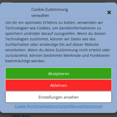
Cookie-Zustimmung
verwalten
Um dir ein optimales Erlebnis zu bieten, verwenden wir
Technologien wie Cookies, um Geräteinformationen zu
speichern und/oder darauf zuzugreifen. Wenn du diesen
Technologien zustimmst, können wir Daten wie das
Surfverhalten oder eindeutige IDs auf dieser Website
verarbeiten. Wenn du deine Zustimmung nicht erteilst oder
zurückziehst, können bestimmte Merkmale und Funktionen
beeinträchtigt werden.
Aktuelles
,
Musik
Akzeptieren
Düstere Klänge und mörderischer Ehrgeiz: Musikkurse
besuchen Verdis „Macbeth“ Am Freitag, den 24. April
Ablehnen
tauschten die Musikkurse von Herrn Reichardt und
Herrn Lein den Klassenraum gegen den Saal der Oper
Einstellungen ansehen
Frankfurt. Auf dem Programm stand ein echtes
Cookie Richtlinie
Datenschutzerklärung
Impressum
Schwergewicht der...
mehr lesen