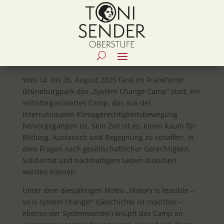
Vom 14. bis 26. August 2025 fand im Frankfurter
Grüneburgpark das „System Change Camp“ statt, ein
selbstorganisiertes Camp, das aus der
internationalen Klimagerechtigkeitsbewegung
hervorgegangen ist. Sein Ziel ist es, einen Raum für
Bildung, Austausch und Begegnung zu schaffen, in
dem Fragen nach gesellschaftlicher Gerechtigkeit,
Solidarität und nachhaltigem Leben diskutiert
werden können.
Unter dem diesjährigen Motto „History is feasible –
so is system change!“ (Geschichte ist machbar –
ebenso der Systemwandel) knüpft das Camp an