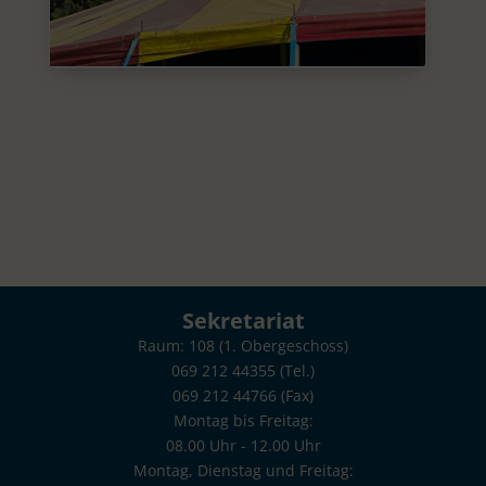
Sekretariat
Raum: 108 (1. Obergeschoss)
069 212 44355 (Tel.)
069 212 44766 (Fax)
Montag bis Freitag:
08.00 Uhr - 12.00 Uhr
Montag, Dienstag und Freitag: