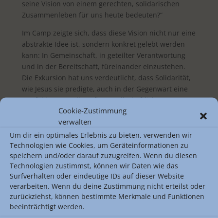
seine Vision von einem gerechten, solidarischen
Zusammenleben für uns heute bedeuten?“
Im Camp zeigte sich, dass diese Vision nicht nur eine
abstrakte Idee ist, sondern konkret gelebt werden
kann: In Gemeinschaft, in geteilter Verantwortung
und in der Bereitschaft, füreinander einzustehen.
Die Exkursion hat uns verdeutlicht, dass Solidarität,
wie Jesus sie predigte, auch in der Gegenwart eine
tragfähige Grundlage für gesellschaftliches
Cookie-Zustimmung
Miteinander sein kann – und dass Orte wie das
verwalten
„System Change Camp“ wichtige Impulse für eine
gerechtere Zukunft geben.
Um dir ein optimales Erlebnis zu bieten, verwenden wir
Technologien wie Cookies, um Geräteinformationen zu
Skyla Kraemer (12F), Brianna Frimpong (12D)
speichern und/oder darauf zuzugreifen. Wenn du diesen
Technologien zustimmst, können wir Daten wie das
Surfverhalten oder eindeutige IDs auf dieser Website
verarbeiten. Wenn du deine Zustimmung nicht erteilst oder
zurückziehst, können bestimmte Merkmale und Funktionen
beeinträchtigt werden.