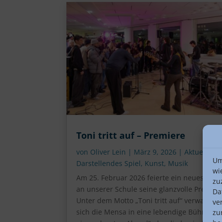
Toni tritt auf – Premiere
von
Oliver Lein
|
März 9, 2026
|
Aktuelles
,
Um
Darstellendes Spiel
,
Kunst
,
Musik
wi
Am 25. Februar 2026 feierte ein neues For
zu
an unserer Schule seine glanzvolle Premier
Da
Unter dem Motto „Toni tritt auf“ verwandel
ve
sich die Mensa in eine lebendige Bühne fü
zu