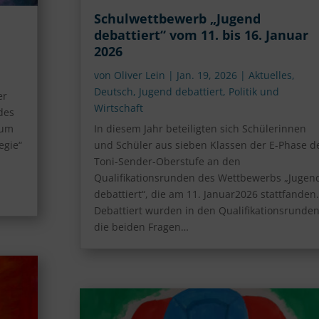
Schulwettbewerb „Jugend
debattiert“ vom 11. bis 16. Januar
2026
von
Oliver Lein
|
Jan. 19, 2026
|
Aktuelles
,
Deutsch
,
Jugend debattiert
,
Politik und
er
Wirtschaft
des
zum
In diesem Jahr beteiligten sich Schülerinnen
egie“
und Schüler aus sieben Klassen der E-Phase d
Toni-Sender-Oberstufe an den
Qualifikationsrunden des Wettbewerbs „Jugen
debattiert“, die am 11. Januar2026 stattfanden.
Debattiert wurden in den Qualifikationsrunde
die beiden Fragen…