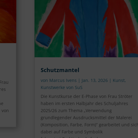
Schutzmantel
von
Marcus Ivens
|
Jan. 13, 2026
|
Kunst
,
Frau
Kunstwerke von SuS
res
Die Kunstkurse der E-Phase von Frau Ströter
he
haben im ersten Halbjahr des Schuljahres
e von
2025/26 zum Thema „Verwendung
grundlegender Ausdrucksmittel der Malerei
(Komposition, Farbe, Form)“ gearbeitet und sic
dabei auf Farbe und Symbolik