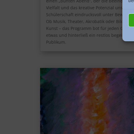
be
einen „bunten Abend“, der die beeindruck
Vielfalt und das kreative Potenzial unserer
Schülerschaft eindrucksvoll unter Beweis ste
Ob Musik, Theater, Akrobatik oder Bildend
Kunst – das Programm bot für jeden Gesc
etwas und hinterließ ein restlos begeistert
Publikum.