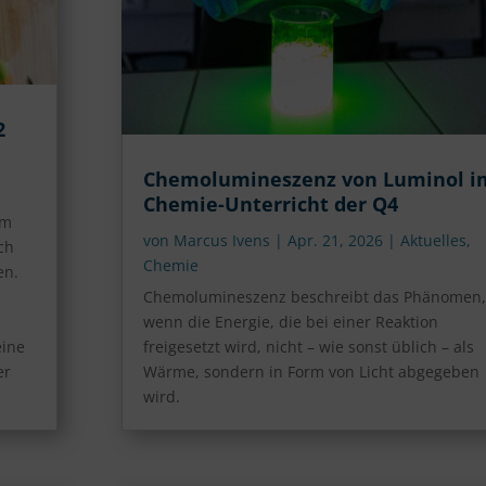
2
Chemolumineszenz von Luminol i
Chemie-Unterricht der Q4
hm
von
Marcus Ivens
|
Apr. 21, 2026
|
Aktuelles
,
ch
Chemie
en.
Chemolumineszenz beschreibt das Phänomen,
wenn die Energie, die bei einer Reaktion
eine
freigesetzt wird, nicht – wie sonst üblich – als
er
Wärme, sondern in Form von Licht abgegeben
wird.