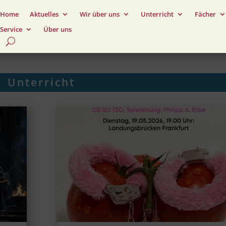
Home
Aktuelles
Wir über uns
Unterricht
Fächer
Service
Über uns
Unterricht