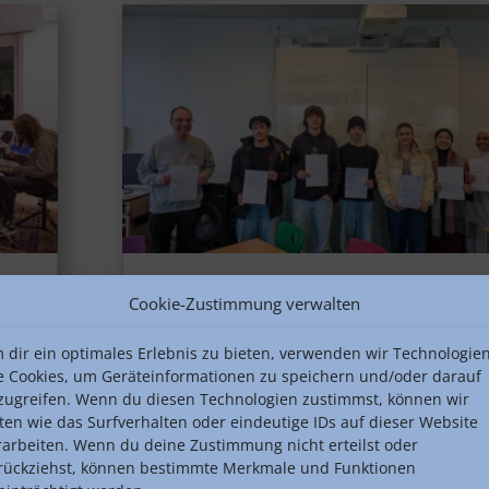
Toni-Sender-Oberstufe erfolgreich
Cookie-Zustimmung verwalten
beim Regionalwettbewerb „Jugend
debattiert“
 dir ein optimales Erlebnis zu bieten, verwenden wir Technologie
e Cookies, um Geräteinformationen zu speichern und/oder darauf
von
Oliver Lein
|
Feb. 4, 2026
|
Aktuelles
,
mat
zugreifen. Wenn du diesen Technologien zustimmst, können wir
Deutsch
,
Jugend debattiert
,
Politik und
e:
ten wie das Surfverhalten oder eindeutige IDs auf dieser Website
Wirtschaft
te
rarbeiten. Wenn du deine Zustimmung nicht erteilst oder
r
Am 04. Februar 2026 nahm die Toni-Sender-
rückziehst, können bestimmte Merkmale und Funktionen