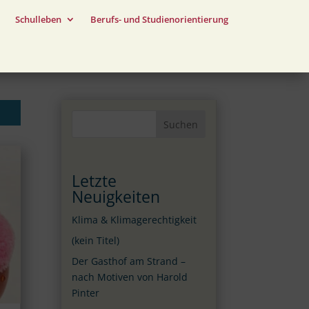
Schulleben
Berufs- und Studienorientierung
Suchen
Letzte
Neuigkeiten
Klima & Klimagerechtigkeit
(kein Titel)
Der Gasthof am Strand –
nach Motiven von Harold
Pinter