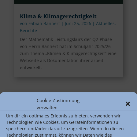
Klima & Klimagerechtigkeit
von
Fabian Bannert
|
Juni 25, 2026
|
Aktuelles
,
Berichte
Der Mathematik-Leistungskurs der Q2-Phase
von Herrn Bannert hat im Schuljahr 2025/26
zum Thema „Klimea & Klimagerechtigkeit“ eine
Webseite als Dokumentation ihrer arbeit
entwickelt.
Cookie-Zustimmung
Suchen
verwalten
Um dir ein optimales Erlebnis zu bieten, verwenden wir
Technologien wie Cookies, um Geräteinformationen zu
Letzte Neuigkeiten
speichern und/oder darauf zuzugreifen. Wenn du diesen
Technologien zustimmst, können wir Daten wie das