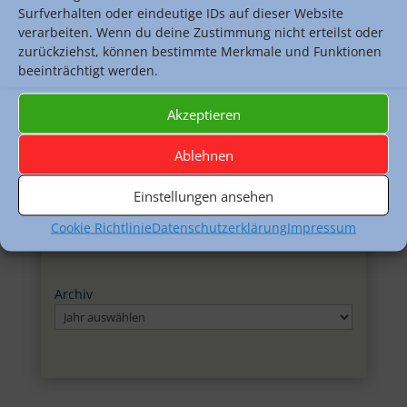
Klima & Klimagerechtigkeit
Surfverhalten oder eindeutige IDs auf dieser Website
(kein Titel)
verarbeiten. Wenn du deine Zustimmung nicht erteilst oder
zurückziehst, können bestimmte Merkmale und Funktionen
Der Gasthof am Strand – nach Motiven von
beeinträchtigt werden.
Harold Pinter
Kochworkshop des Chemie-LK Q2
Akzeptieren
Chemolumineszenz von Luminol im Chemie-
Unterricht der Q4
Ablehnen
Einstellungen ansehen
Kategorien
Cookie Richtlinie
Datenschutzerklärung
Impressum
Archiv