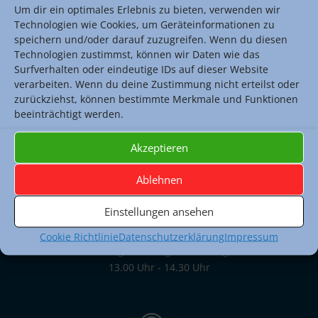
Pause 11:10 – 9:30 Uhr
1.Stunde 8:50 – 9:20 Uhr
Um dir ein optimales Erlebnis zu bieten, verwenden wir
Technologien wie Cookies, um Geräteinformationen zu
1.Stunde 8:50 – 9:20 Uhr
1.Stunde 8:50 – 9:20 Uhr
speichern und/oder darauf zuzugreifen. Wenn du diesen
Technologien zustimmst, können wir Daten wie das
Surfverhalten oder eindeutige IDs auf dieser Website
verarbeiten. Wenn du deine Zustimmung nicht erteilst oder
zurückziehst, können bestimmte Merkmale und Funktionen
beeinträchtigt werden.
Akzeptieren
Sekretariat
Raum: 108 (1. Obergeschoss)
Ablehnen
069 212 44355 (Tel.)
069 212 44766 (Fax)
Einstellungen ansehen
Montag bis Freitag:
08.00 Uhr - 12.00 Uhr
Cookie Richtlinie
Datenschutzerklärung
Impressum
Montag, Dienstag und Freitag:
13.00 Uhr - 14.30 Uhr
poststelle.toni-sender-oberstufe@stadt-frankfurt.de