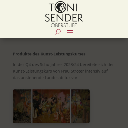
Produkte des Kunst-Leistungskurses
In der Q4 des Schuljahres 2023/24 bereitete sich der
Kunst-Leistungskurs von Frau Ströter intensiv auf
das anstehende Landesabitur vor.