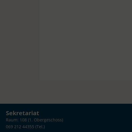
Sekretariat
Raum: 108 (1. Obergeschoss)
069 212 44355 (Tel.)