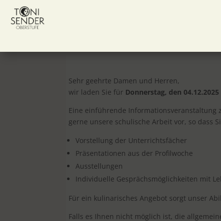
Sehr geehrte Damen und Herren,
wir laden Sie für
Donnerstag, den 04.12.2025
Eine einführende Informationsveranstaltung zu
gerne unsere schulische Arbeit vor, so dass 
Vorstellung der Unterrichtsfächer
Präsentationen aus der Profilwoche
Ausstellungen
Individuelle Gesprächsmöglichkeiten mit L
Für ein kulinarisches Angebot sorgt unser Abi
Falls es Ihnen nicht möglich ist, die allgeme