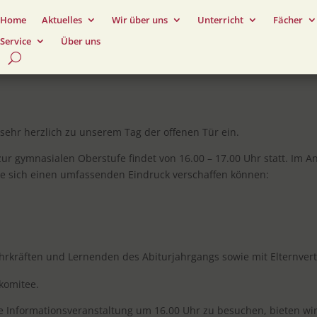
Home
Aktuelles
Wir über uns
Unterricht
Fächer
Service
Über uns
sehr herzlich zu unserem Tag der offenen Tür ein.
r gymnasialen Oberstufe findet von 16.00 – 17.00 Uhr statt. Im An
Sie sich einen umfassenden Eindruck verschaffen können:
ehrkräften und Lernenden des Abiturjahrgangs sowie mit Elternver
komitee.
ine Informationsveranstaltung um 16.00 Uhr zu besuchen, bieten wi