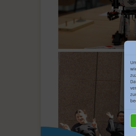
Um
wi
zu
Da
ve
zu
be