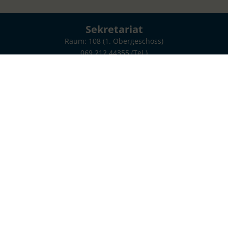
Sekretariat
Raum: 108 (1. Obergeschoss)
069 212 44355 (Tel.)
069 212 44766 (Fax)
Montag bis Freitag:
08.00 Uhr - 12.00 Uhr
Montag, Dienstag und Freitag:
13.00 Uhr - 14.30 Uhr
poststelle.toni-sender-oberstufe@stadt-frankfurt.de
Voltastraße 1A
60486 Frankfurt am Main