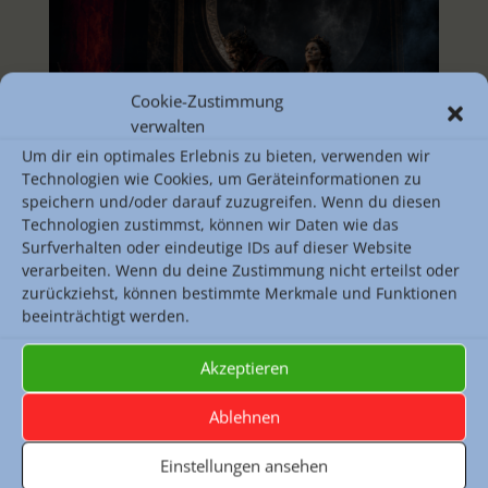
Cookie-Zustimmung
verwalten
Um dir ein optimales Erlebnis zu bieten, verwenden wir
Technologien wie Cookies, um Geräteinformationen zu
speichern und/oder darauf zuzugreifen. Wenn du diesen
Technologien zustimmst, können wir Daten wie das
Mai 20, 2026
|
Aktuelles
,
Musik
Surfverhalten oder eindeutige IDs auf dieser Website
verarbeiten. Wenn du deine Zustimmung nicht erteilst oder
Düstere Klänge und mörderischer Ehrgeiz: Musikkurse
zurückziehst, können bestimmte Merkmale und Funktionen
besuchen Verdis „Macbeth“ Am Freitag, den 24. April
beeinträchtigt werden.
tauschten die Musikkurse von Herrn Reichardt und
Herrn Lein den Klassenraum gegen den Saal der Oper
Akzeptieren
Frankfurt. Auf dem Programm stand ein echtes
Ablehnen
Schwergewicht der...
mehr lesen
Einstellungen ansehen