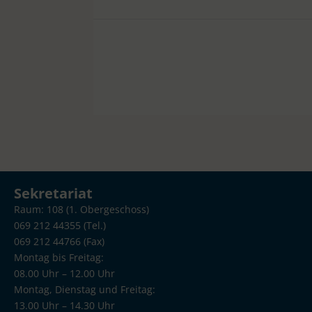
Sekretariat
Raum: 108 (1. Obergeschoss)
069 212 44355 (Tel.)
069 212 44766 (Fax)
Montag bis Freitag:
08.00 Uhr – 12.00 Uhr
Montag, Dienstag und Freitag:
13.00 Uhr – 14.30 Uhr
poststelle.toni-sender-