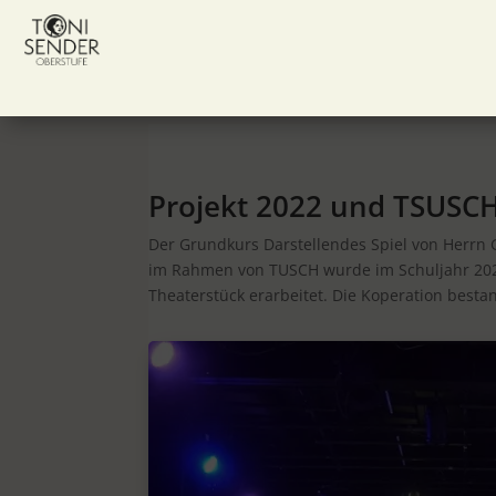
Projekt 2022 und TSUSC
Der Grundkurs Darstellendes Spiel von Herrn
im Rahmen von TUSCH wurde im Schuljahr 2021/
Theaterstück erarbeitet. Die Koperation best