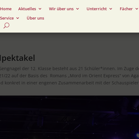
Home
Aktuelles
Wir über uns
Unterricht
Fächer
Service
Über uns
Hpektakel
 Gengnagel der 12. Klasse besteht aus 21 Schüler*innen. Im Zuge
22 auf der Basis des Romans „Mord im Orient Express“ von Agath
and konkret in einer engenen Zusammenarbeit mit der Schauspiele