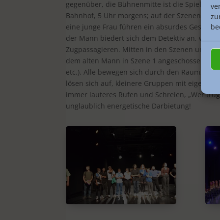
gegenüber, die Bühnenmitte ist die Spielfläche
ve
Bahnhof, 5 Uhr morgens; auf der Szenenfläche 
zu
be
eine junge Frau führen ein absurdes Gespräch, e
der Mann bie­dert sich dem Detektiv an, wird
Zugpassagieren. Mitten in den Szenen un­terbr
dem alten Mann in Szene 1 angeschossen wird)
etc.). Alle bewegen sich durch den Raum, imme
lösen sich auf, kleinere Grup­pen mit eigenen 
immer lauteres Rufen und Schreien, „Wer trug d
unglaublich energetische Darbietung!