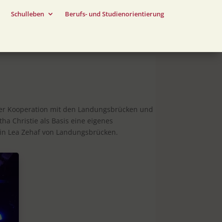
Schulleben
Berufs- und Studienorientierung
 der Kooperation mit den Landungsbrücken und
a Christie als Basis eine eigenes
rin Lea Zehaf von Landungsbrücken.