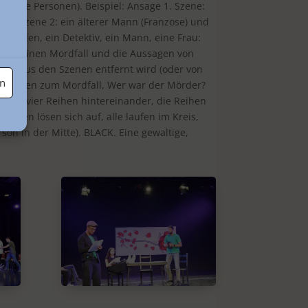
iligte Perso­nen). Beispiel: Ansage 1. Szene:
rt. Szene 2: ein älterer Mann (Fran­zose) und
 Stühlen, ein Detektiv, ein Mann, eine Frau:
es um einen Mordfall und die Aussagen von
rson aus den Szenen entfernt wird (oder von
en
h (Fragen zum Mordfall, Wer war der Mörder?
n sie vier Reihen hintereinander, die Reihen
uppen lösen sich auf, alle laufen im Kreis,
son in der Mitte). BLACK. Eine ge­waltige,