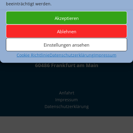
Montag, Dienstag und Freitag:
beeinträchtigt werden.
13.00 Uhr - 14.30 Uhr
poststelle.toni-sender-oberstufe@stadt-frankfurt.de
Akzeptieren
Ablehnen
Einstellungen ansehen
Cookie Richtlinie
Datenschutzerklärung
Impressum
Voltastraße 1A
60486 Frankfurt am Main
Anfahrt
Impressum
Datenschutzerklärung