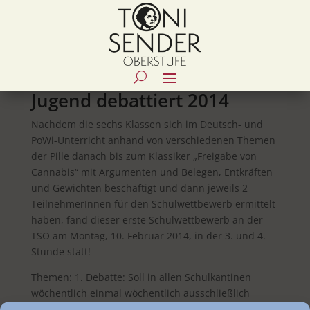
Jugend debattiert 2014
Nachdem die sechs Klassen sich im Deutsch- und
PoWi-Unterricht anhand von verschiedenen Themen
der Pille danach bis zum Klassiker „Freigabe von
Cannabis“ mit Argumenten und Belegen, Entkräften
und Gewichten beschäftigt und dann jeweils 2
TeilnehmerInnen für den Schulwettbewerb ermittelt
haben, fand dieser erste Schulwettbewerb an der
TSO am Montag, 10. Februar 2014, in der 3. und 4.
Stunde statt!
Themen: 1. Debatte: Soll in allen Schulkantinen
wöchentlich einmal wöchentlich ausschließlich
vegetarisches Essen ausgegeben werden? 2. Sollen