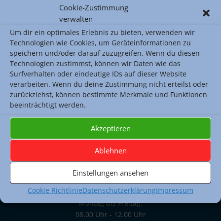
Cookie-Zustimmung
besser verdienende Eltern einen höheren
verwalten
Teilnahmebetrag für Klassenfahrten ihrer Kinder
Um dir ein optimales Erlebnis zu bieten, verwenden wir
entrichten?
Technologien wie Cookies, um Geräteinformationen zu
Das Finale fand am Mittwoch, 12.02.14, in der 4.
speichern und/oder darauf zuzugreifen. Wenn du diesen
Stunde in der Mensa statt. Das Thema für die
Technologien zustimmst, können wir Daten wie das
Surfverhalten oder eindeutige IDs auf dieser Website
Finaldebatte lautet: Sollen Lehrer zu schulischen
verarbeiten. Wenn du deine Zustimmung nicht erteilst oder
Zwecken mit ihren Schülern nicht mehr auf sozialen
zurückziehst, können bestimmte Merkmale und Funktionen
Netzwerken kommunizieren dürfen?
beeinträchtigt werden.
Akzeptieren
Ablehnen
Sekretariat
Raum: 108 (1. Obergeschoss)
Einstellungen ansehen
069 212 44355 (Tel.)
Cookie Richtlinie
Datenschutzerklärung
Impressum
069 212 44766 (Fax)
Montag bis Freitag:
08.00 Uhr - 12.00 Uhr