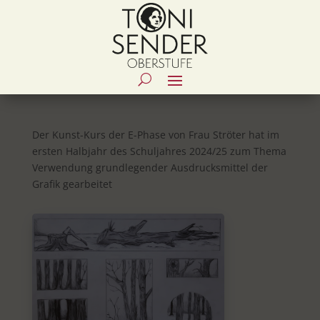
Der Kunst-Kurs der E-Phase von Frau Ströter hat im
ersten Halbjahr des Schuljahres 2024/25 zum Thema
Verwendung grundlegender Ausdrucksmittel der
Grafik gearbeitet