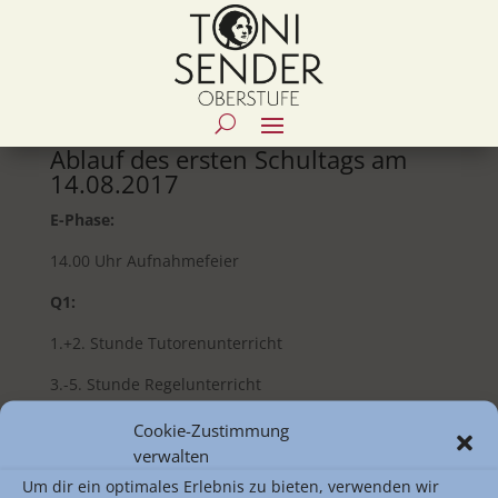
Ablauf des ersten Schultags am
14.08.2017
E-Phase:
14.00 Uhr Aufnahmefeier
Q1:
1.+2. Stunde Tutorenunterricht
3.-5. Stunde Regelunterricht
6. Stunde Kurswahlen Sport
Cookie-Zustimmung
verwalten
Q3:
Um dir ein optimales Erlebnis zu bieten, verwenden wir