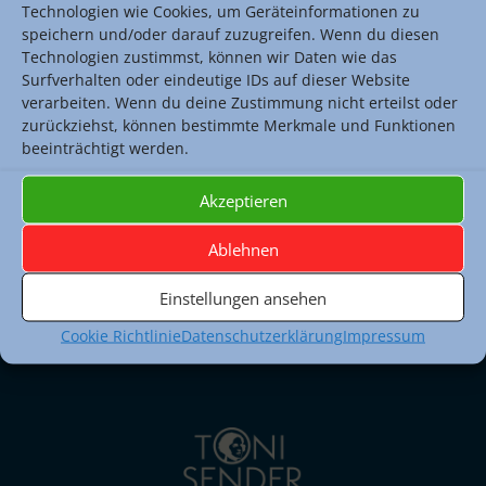
1.+2. StundeTutorenunterricht
Technologien wie Cookies, um Geräteinformationen zu
speichern und/oder darauf zuzugreifen. Wenn du diesen
dann Regelunterricht
Technologien zustimmst, können wir Daten wie das
Surfverhalten oder eindeutige IDs auf dieser Website
verarbeiten. Wenn du deine Zustimmung nicht erteilst oder
zurückziehst, können bestimmte Merkmale und Funktionen
beeinträchtigt werden.
Sekretariat
Akzeptieren
Raum: 108 (1. Obergeschoss)
069 212 44355 (Tel.)
Ablehnen
069 212 44766 (Fax)
Montag bis Freitag:
Einstellungen ansehen
08.00 Uhr - 12.00 Uhr
Montag, Dienstag und Freitag:
Cookie Richtlinie
Datenschutzerklärung
Impressum
13.00 Uhr - 14.30 Uhr
poststelle.toni-sender-oberstufe@stadt-frankfurt.de